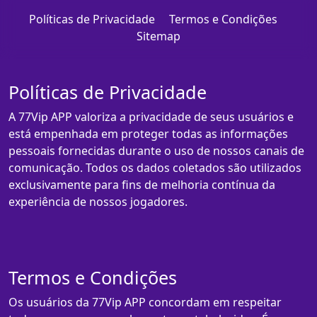
Políticas de Privacidade
Termos e Condições
Sitemap
Políticas de Privacidade
A 77Vip APP valoriza a privacidade de seus usuários e
está empenhada em proteger todas as informações
pessoais fornecidas durante o uso de nossos canais de
comunicação. Todos os dados coletados são utilizados
exclusivamente para fins de melhoria contínua da
experiência de nossos jogadores.
Termos e Condições
Os usuários da 77Vip APP concordam em respeitar