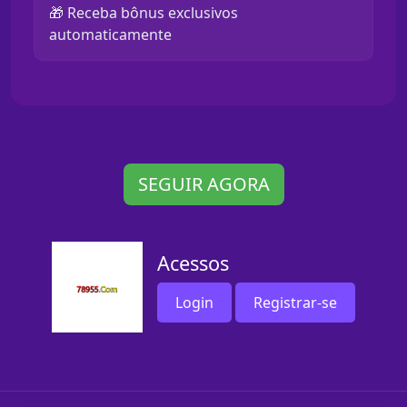
🎁 Receba bônus exclusivos
automaticamente
SEGUIR AGORA
Acessos
Login
Registrar-se