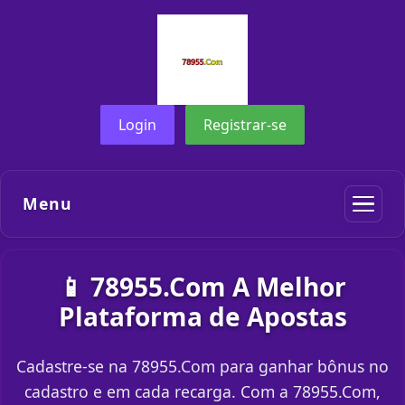
Login
Registrar-se
Menu
📱 78955.Com A Melhor
Plataforma de Apostas
Cadastre-se na 78955.Com para ganhar bônus no
cadastro e em cada recarga. Com a 78955.Com,