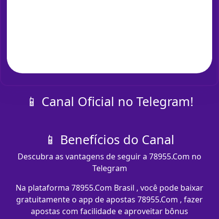
📱 Canal Oficial no Telegram!
📱 Benefícios do Canal
Descubra as vantagens de seguir a 78955.Com no
Telegram
Na plataforma 78955.Com Brasil , você pode baixar
gratuitamente o app de apostas 78955.Com , fazer
apostas com facilidade e aproveitar bônus