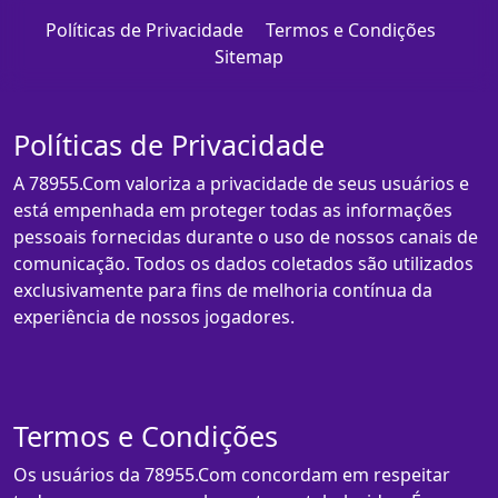
Políticas de Privacidade
Termos e Condições
Sitemap
Políticas de Privacidade
A 78955.Com valoriza a privacidade de seus usuários e
está empenhada em proteger todas as informações
pessoais fornecidas durante o uso de nossos canais de
comunicação. Todos os dados coletados são utilizados
exclusivamente para fins de melhoria contínua da
experiência de nossos jogadores.
Termos e Condições
Os usuários da 78955.Com concordam em respeitar