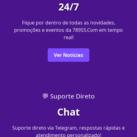
24/7
Fique por dentro de todas as novidades,
promoções e eventos da 78955.Com em tempo
real!
Ver Notícias
💬 Suporte Direto
Chat
Suporte direto via Telegram, respostas rápidas e
atendimento personalizado!