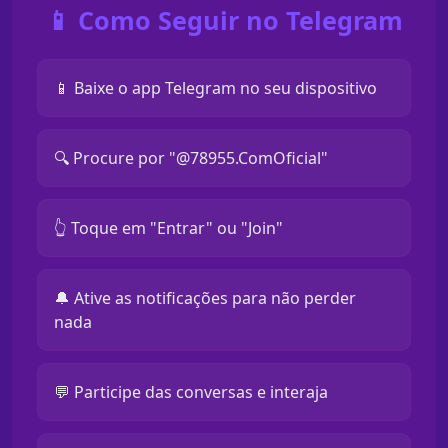
📱 Como Seguir no Telegram
📱 Baixe o app Telegram no seu dispositivo
🔍 Procure por "@78955.ComOficial"
👆 Toque em "Entrar" ou "Join"
🔔 Ative as notificações para não perder
nada
💬 Participe das conversas e interaja