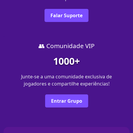
Falar Suporte
👥 Comunidade VIP
1000+
Junte-se a uma comunidade exclusiva de
jogadores e compartilhe experiências!
Entrar Grupo