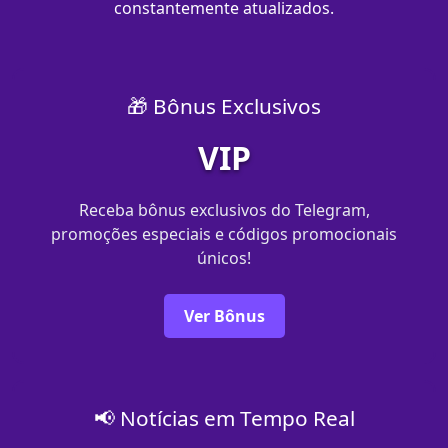
constantemente atualizados.
🎁 Bônus Exclusivos
VIP
Receba bônus exclusivos do Telegram,
promoções especiais e códigos promocionais
únicos!
Ver Bônus
📢 Notícias em Tempo Real