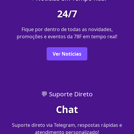
24/7
Fique por dentro de todas as novidades,
promoções e eventos da 78F em tempo real!
Ver Notícias
💬 Suporte Direto
Chat
Suporte direto via Telegram, respostas rápidas e
atendimento personalizado!