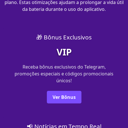
plano. Estas otimizações ajudam a prolongar a vida útil
da bateria durante o uso do aplicativo.
🎁 Bônus Exclusivos
VIP
Receba bônus exclusivos do Telegram,
promoções especiais e códigos promocionais
únicos!
Ver Bônus
📢 Notícias em Tempo Real