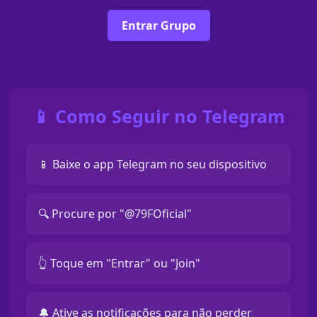
Entrar Grupo
📱 Como Seguir no Telegram
📱 Baixe o app Telegram no seu dispositivo
🔍 Procure por "@79FOficial"
👆 Toque em "Entrar" ou "Join"
🔔 Ative as notificações para não perder