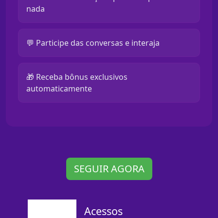
nada
💬 Participe das conversas e interaja
🎁 Receba bônus exclusivos
automaticamente
SEGUIR AGORA
Acessos