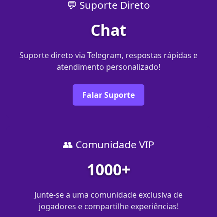
💬 Suporte Direto
Chat
Suporte direto via Telegram, respostas rápidas e
atendimento personalizado!
Falar Suporte
👥 Comunidade VIP
1000+
Junte-se a uma comunidade exclusiva de
jogadores e compartilhe experiências!