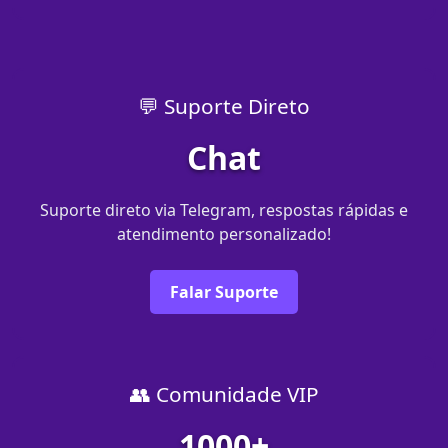
💬 Suporte Direto
Chat
Suporte direto via Telegram, respostas rápidas e
atendimento personalizado!
Falar Suporte
👥 Comunidade VIP
1000+