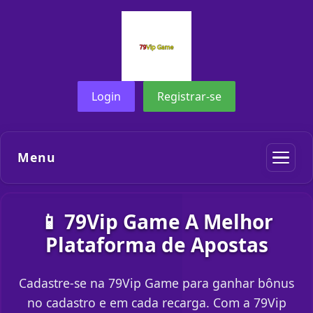
Login
Registrar-se
Menu
📱 79Vip Game A Melhor
Plataforma de Apostas
Cadastre-se na 79Vip Game para ganhar bônus
no cadastro e em cada recarga. Com a 79Vip