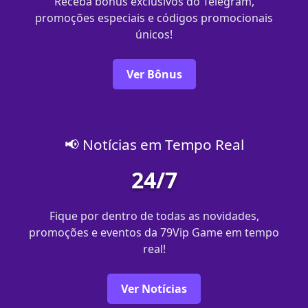
Receba bônus exclusivos do Telegram,
promoções especiais e códigos promocionais
únicos!
Ver Bônus
📢 Notícias em Tempo Real
24/7
Fique por dentro de todas as novidades,
promoções e eventos da 79Vip Game em tempo
real!
Ver Notícias