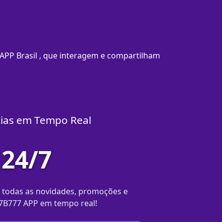
APP Brasil , que interagem e compartilham
cias em Tempo Real
24/7
e todas as novidades, promoções e
7B777 APP em tempo real!