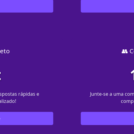
reto
👥 
t
espostas rápidas e
Junte-se a uma com
lizado!
compa
e