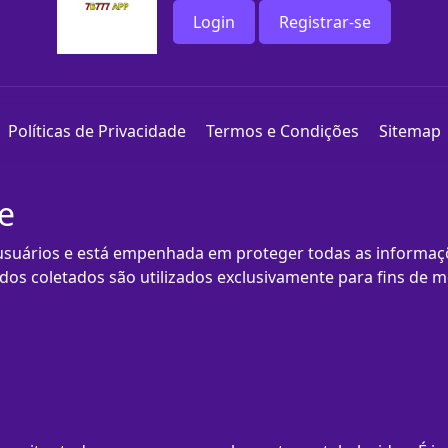
Login
Registrar-se
Políticas de Privacidade
Termos e Condições
Sitemap
de
 usuários e está empenhada em proteger todas as informaç
os coletados são utilizados exclusivamente para fins de m