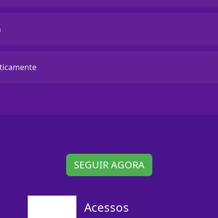
a
aticamente
SEGUIR AGORA
Acessos