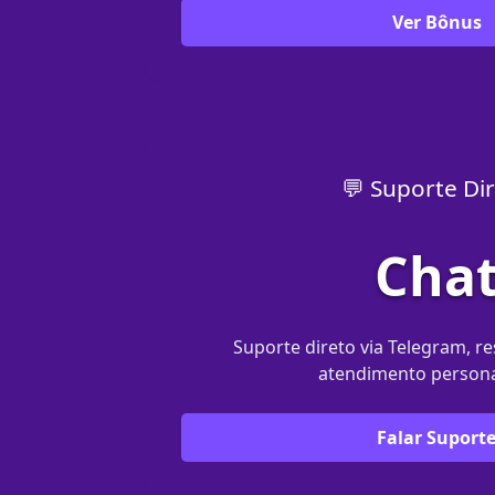
Ver Bônus
💬 Suporte Di
Cha
Suporte direto via Telegram, r
atendimento persona
Falar Suport