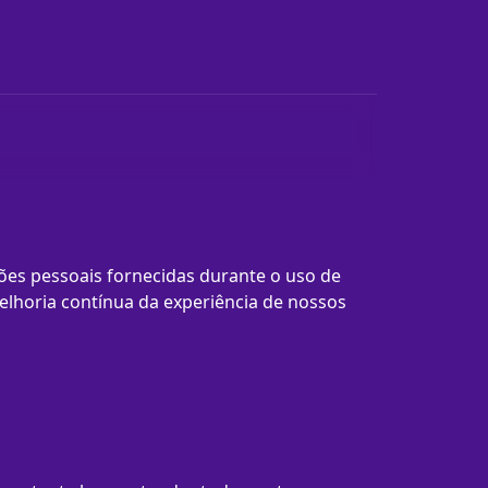
ões pessoais fornecidas durante o uso de
elhoria contínua da experiência de nossos