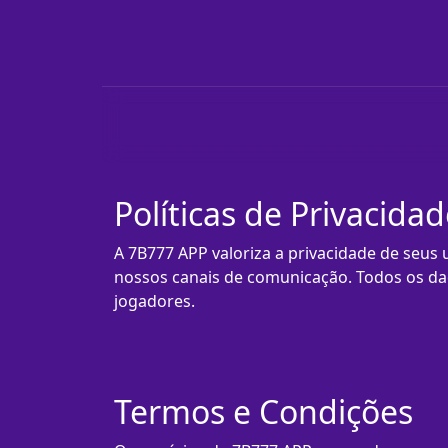
Políticas de Privacida
A 7B777 APP valoriza a privacidade de seus
nossos canais de comunicação. Todos os dad
jogadores.
Termos e Condições