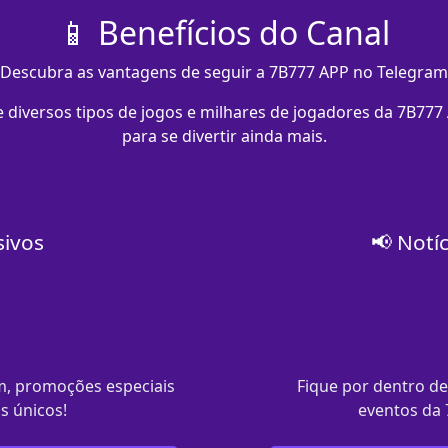
📱 Benefícios do Canal
Descubra as vantagens de seguir a 7B777 APP no Telegram
diversos tipos de jogos e milhares de jogadores da 7B777 
para se divertir ainda mais.
sivos
📢 Notí
m, promoções especiais
Fique por dentro d
s únicos!
eventos da 