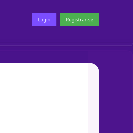
Login
Registrar-se