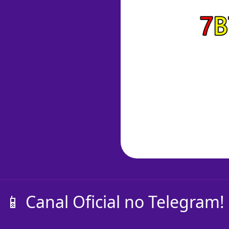
📱 Canal Oficial no Telegram!