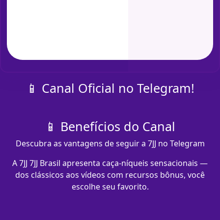
📱 Canal Oficial no Telegram!
📱 Benefícios do Canal
Descubra as vantagens de seguir a 7JJ no Telegram
A 7JJ 7JJ Brasil apresenta caça-níqueis sensacionais —
dos clássicos aos vídeos com recursos bônus, você
escolhe seu favorito.