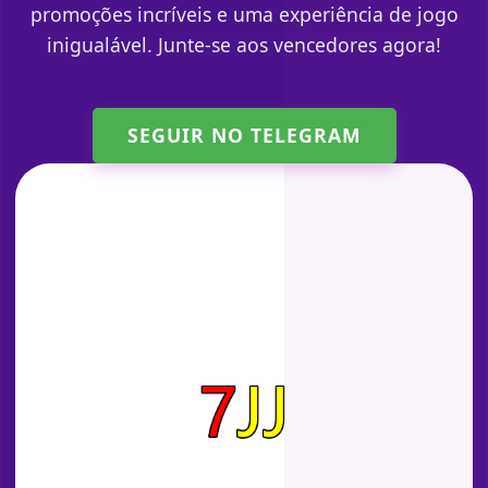
promoções incríveis e uma experiência de jogo
inigualável. Junte-se aos vencedores agora!
SEGUIR NO TELEGRAM