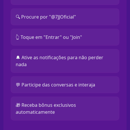
🔍 Procure por "@7JJOficial"
👆 Toque em "Entrar" ou "Join"
🔔 Ative as notificações para não perder
nada
💬 Participe das conversas e interaja
🎁 Receba bônus exclusivos
automaticamente